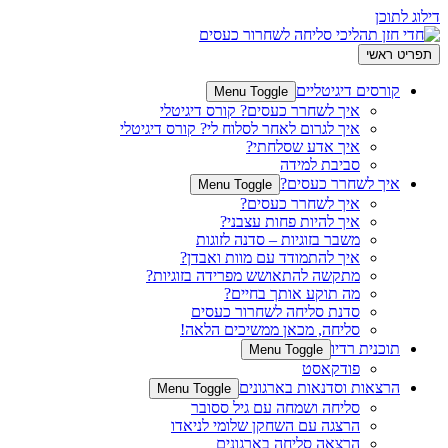
דילוג לתוכן
תפריט ראשי
קורסים דיגיטליים
Menu Toggle
איך לשחרר כעסים? קורס דיגיטלי
איך לגרום לאחר לסלוח לי? קורס דיגיטלי
איך אדע שסלחתי?
סביבת למידה
איך לשחרר כעסים?
Menu Toggle
איך לשחרר כעסים?
איך להיות פחות עצבני?
משבר בזוגיות – סדנה לזוגות
איך להתמודד עם מוות ואבדן?
מתקשה להתאושש מפרידה בזוגיות?
מה תוקע אותך בחיים?
סדנת סליחה לשחרור כעסים
סליחה, מכאן ממשיכים הלאה!
תוכנית רדיו
Menu Toggle
פודקאסט
הרצאות וסדנאות בארגונים
Menu Toggle
סליחה ושמחה עם גיל ססובר
הרצגה עם השחקן שלומי לניאדו
הרצאה סליחה בארגונים