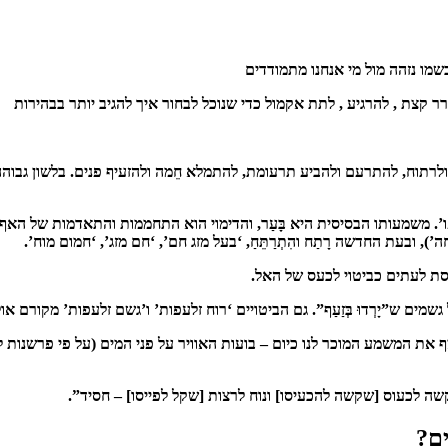
מו נזהה מול מי אנחנו מתמודדים
 קצת , להרגיע , לתת אקמול כדי שנוכל לבחור איך להגיב יותר בבהירות
וח, להתרעם ולהביע תרעומת, להתמלא חֵמה ולהזעיף פנים. בלשון גבוהה מאוד אפשר
אַפּו’. משמעותו הבסיסית היא בָּעַר, והדימוי הוא התחממות והתאדמות של 
ה’), ובעת החדשה רָתַח והִתְרַתֵּחַ, ‘בעל מזג חם’, ‘חם מזג’, ‘חמום מוח’.
ת לעתים כביטוי לכעס של האל.
פר על גשמים ש”יָרְדוּ בְּזַעַף”. גם הביטויים ‘רוח זלעפות’ ו’גשם זלעפות’ מק
המשמע המוכר לנו כיום – בועות האוויר על פני המים (על פי פרשנות לביטוי 
ה לכעוס [שקשה להכעיסו] ונוח לרצות [שקל לפייסו] – חסיד”.