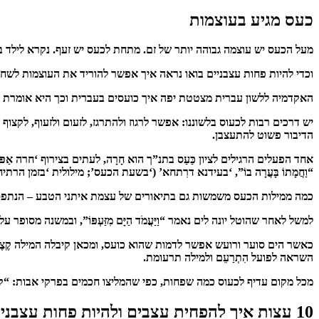
כעס מגיע בעוצמות
מעל הכעס יש עוצמה גבוהה יותר של זם. מתחת לכעס יש זעף. נקרא לילד בש
וכדי להיות פחות עצבניים בואו נראה איך אפשר להוריד את העוצמות לשחרר
האקדמיה ללשון עברית מצטטת יפה איך כועסים בעברית וכך היא אומרת
יש דרכים רבות לכעוס בלשוננו: אפשר לרגוז ולהתרגז, לזעום ולזעוף, לקצוף ולרת
הדיבור פשוט להתעצבן.
אחד הפעלים הרגילים לציון כַּעַס בתנ”ך הוא חָרָה, לעתים בצירוף ‘חרה 
“וַחֲמָתוֹ בָּעֲרָה בוֹ”, ‘בעידנא דרִתחא’ (‘בשעת הכעס’; מילולית ‘בזמן הרתיח
כמה ממילות הכעס משמשות גם בתיאורים של עצמת איתני הטבע – הנתפס
למשל לאחר שהוטל יונה לים נאמר “וַיַּעֲמֹד הַיָּם מִזַּעְפּוֹ”, ובמשנה מסו
כאשר הים סוער ורועש אפשר לדמות שהוא כועס, ומכאן קיבלה המילה קֶצֶף את 
השראה לפועל הִתְרַעֵם ולמילה תרעומת.
מכל מקום עדיף לכעוס כמה שפחות, כפי שהמליצו חכמים בפרקי אבות: “קש
10 עצות איך להפחית עצבים ולהיות פחות עצבניים?