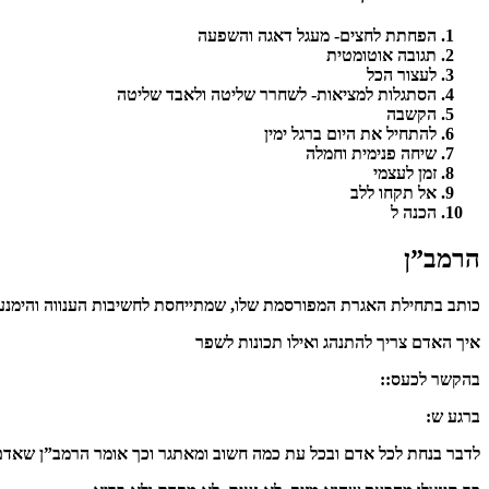
הפחתת לחצים- מעגל דאגה והשפעה
תגובה אוטומטית
לעצור הכל
הסתגלות למציאות- לשחרר שליטה ולאבד שליטה
הקשבה
להתחיל את היום ברגל ימין
שיחה פנימית וחמלה
זמן לעצמי
אל תקחו ללב
הכנה ל
הרמב”ן
כותב בתחילת האגרת המפורסמת שלו, שמתייחסת לחשיבות הענווה והימנע
איך האדם צריך להתנהג ואילו תכונות לשפר
בהקשר לכעס::
ברגע ש:
לדבר בנחת לכל אדם ובכל עת כמה חשוב ומאתגר וכך אומר הרמב”ן שאדם