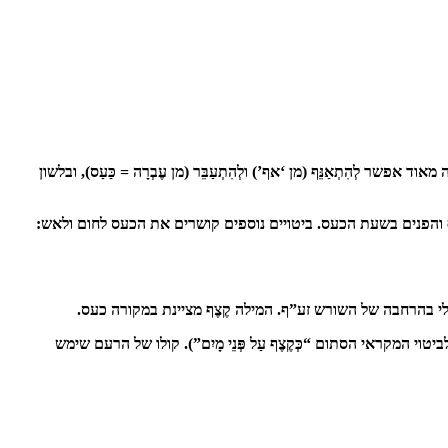
 לְהִתְאַנֵּף (מן ‘אף’) ולְהִתְעַבֵּר (מן עֶבְרָה = כַּעַס), ובלשון
האף והפנים בשעת הכעס. ביטויים נוספים קושרים את הכעס לחום ולאש:
ורם אולי בהרחבה של השורש זע”ף. המילה קֶצֶף מציינת במקורה כעס.
המקראי הסתום “כְּקֶצֶף עַל פְּנֵי מָיִם”). קולו של הרעם שימש