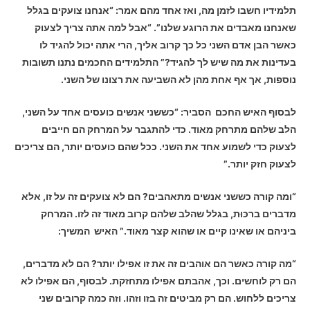
תלמידיו חשבו לזמן מה, ואז אחד מהם אמר: “אנחנו צועקים בגלל
שאנחנו מאבדים את הרוגע שלנו”. “אבל למה אתה צריך לצעוק
כאשר הבן אדם השני כל כך קרוב אליך, הרי אתה יכול להגיד לו
בעדינות את מה שיש לך להגיד?” התלמידים החכמים נתנו תשובות
נוספות, אך אף אחת מהן לא השביעה את רצונו של השני.
לבסוף האיש החכם הסביר: “כששני אנשים כועסים אחד על השני,
הלב שלהם מתרחק מאוד. כדי להתגבר על המרחק הם חייבים
לצעוק כדי לשמוע אחד את השני. ככל שהם כועסים יותר, הם צריכים
לצעוק חזק יותר.”
“ומה קורה כששני אנשים מתאהבים? הם לא צועקים זה על זו, אלא
מדברים ברכּוּת, בגלל שהלב שלהם קרוב מאוד זה לזו. המרחק
ביניהם או שאינו קיים או שהוא קצר מאוד.” האיש המשיך:
“מה קורה כאשר הם אוהבים זה את זו אפילו יותר? הם לא מדברים,
הם רק לוחשים. וכך, אהבתם אפילו מתחזקת. לבסוף, הם אפילו לא
צריכים ללחוש. הם רק מביטים זה בזו וזהו. וזה כמה קרובים שני