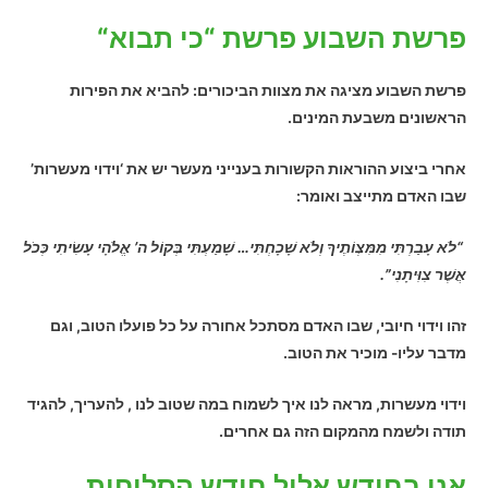
פרשת השבוע פרשת “כי תבוא
“
פרשת השבוע מציגה את מצוות הביכורים: להביא את הפירות
הראשונים משבעת המינים.
אחרי ביצוע ההוראות הקשורות בענייני מעשר יש את ‘וידוי מעשרות’
שבו האדם מתייצב ואומר:
“לֹא עָבַרְתִּי מִמִּצְוֹתֶיךָ וְלֹא שָׁכָחְתִּי… שָׁמַעְתִּי בְּקוֹל ה’ אֱלֹהָי עָשִׂיתִי כְּכֹל
אֲשֶׁר צִוִּיתָנִי”.
זהו וידוי חיובי, שבו האדם מסתכל אחורה על כל פועלו הטוב, וגם
מדבר עליו- מוכיר את הטוב.
וידוי מעשרות, מראה לנו איך לשמוח במה שטוב לנו , להעריך, להגיד
תודה ולשמח מהמקום הזה גם אחרים.
אנו בחודש אלול חודש הסליחות