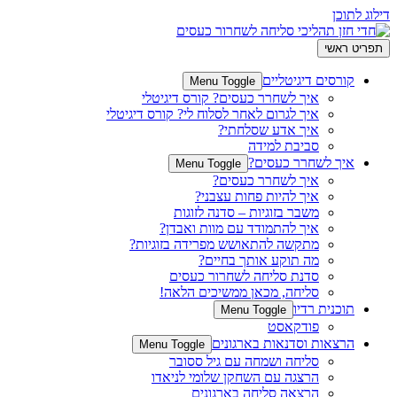
דילוג לתוכן
תפריט ראשי
קורסים דיגיטליים
Menu Toggle
איך לשחרר כעסים? קורס דיגיטלי
איך לגרום לאחר לסלוח לי? קורס דיגיטלי
איך אדע שסלחתי?
סביבת למידה
איך לשחרר כעסים?
Menu Toggle
איך לשחרר כעסים?
איך להיות פחות עצבני?
משבר בזוגיות – סדנה לזוגות
איך להתמודד עם מוות ואבדן?
מתקשה להתאושש מפרידה בזוגיות?
מה תוקע אותך בחיים?
סדנת סליחה לשחרור כעסים
סליחה, מכאן ממשיכים הלאה!
תוכנית רדיו
Menu Toggle
פודקאסט
הרצאות וסדנאות בארגונים
Menu Toggle
סליחה ושמחה עם גיל ססובר
הרצגה עם השחקן שלומי לניאדו
הרצאה סליחה בארגונים