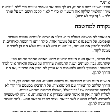
אותי.”
והזקן השיב: “מה פתאום, דע לך שגם אני עצמתי עיניים כדי “לא ” לדעת
מיהו התלמיד שלקח את השעון ולו כדי ” לא ” לקבל רושם רע על אותו
ילד …’ (מקור לא ידוע)
נקודה למחשבה
אף אחד לא מושלם בעולם הזה. כולנו אנושיים ולעיתים עושים טעויות
ונופלים. אל תשפטו אדם על מעשה אחד. סילחו ותנו הזדמנות לאחרים,ת
ללמוד ולהבין את טעותם, כי ‘טעות היא לא טעות אלא אם כן למדתם
ממנה לקח’.
גלו חמלה
, כי אף פעם אינכם יודעים מדוע האדם האחר התנהג כפי
שהתנהג. נכון, לעיתים ישנה התנהגות שחוזרת על עצמה והאחר אינו למוד
מטעותו וממשיך לפגוע ולפעמים הוא עדיין לא הבין את המחיר , או את
הדרך לתקן.
אנשים אינם רעים מטיבעם גם כשהם פוגעים. הם מתנהגים כך, כי זו
הדרך שלהם להתמודד עם הסיטואציה. אל תתדבקו בכעסם והיזהרו לא
להיכנס למלכודת של ‘כדור שלג’, שכולו מריבות והתחשבנויות.
לסלוח
לאחר, אין זה אומר שאני מצדיק את התנהגותו, או נותן לגיטמצייה
למעשיו. לסלוח הכוונה לשחרר את עצמי מסבל ומכאב וגם… לתת לאחר
הזדמנות לתקן.
כמה חשוב שנהיה רגישים לזולת ולאחרים ואם אתם פגעתם