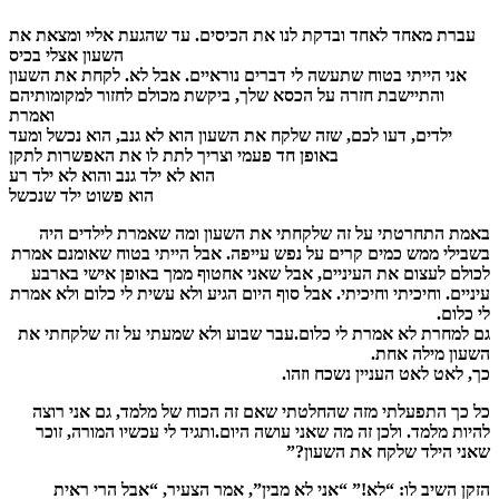
עברת מאחד לאחד ובדקת לנו את הכיסים. עד שהגעת אליי ומצאת את
השעון אצלי בכיס
אני הייתי בטוח שתעשה לי דברים נוראיים. אבל לא. לקחת את השעון
והתיישבת חזרה על הכסא שלך, ביקשת מכולם לחזור למקומותיהם
ואמרת
ילדים, דעו לכם, שזה שלקח את השעון הוא לא גנב, הוא נכשל ומעד
באופן חד פעמי וצריך לתת לו את האפשרות לתקן
הוא לא ילד גנב והוא לא ילד רע
הוא פשוט ילד שנכשל
באמת התחרטתי על זה שלקחתי את השעון ומה שאמרת לילדים היה
בשבילי ממש כמים קרים על נפש עייפה. אבל הייתי בטוח שאומנם אמרת
לכולם לעצום את העיניים, אבל שאני אחטוף ממך באופן אישי בארבע
עיניים. וחיכיתי וחיכיתי. אבל סוף היום הגיע ולא עשית לי כלום ולא אמרת
לי כלום.
גם למחרת לא אמרת לי כלום.עבר שבוע ולא שמעתי על זה שלקחתי את
השעון מילה אחת.
כך, לאט לאט העניין נשכח וזהו.
כל כך התפעלתי מזה שהחלטתי שאם זה הכוח של מלמד, גם אני רוצה
להיות מלמד. ולכן זה מה שאני עושה היום.ותגיד לי עכשיו המורה, זוכר
שאני הילד שלקח את השעון?”
הזקן השיב לו: “לא!” “אני לא מבין”, אמר הצעיר, “אבל הרי ראית