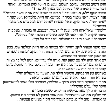
הזקן השיב בנימוס: עליכם השלום. ניגש בן ה- 40 לזקן ואמר לו: “אתה
זוכר שהיית המורה שלי בכיתה לפני בערך 30 שנה?”
השיב הזקן: “לא, אני לא זוכר.” הביט בו ושאל:”מה אתה עושה בחיים?”
ענה הצעיר: “אני מלמד בכיתה. כמו שאתה היית מלמד לפני 30 שנה.”
“איזה יופי”, אמר הזקן. שאל הצעיר: “אתה יודע למה כיום אני מלמד
בכיתה?”
“למה?” שאל אותו הזקן. ענה לו הצעיר: “בעצם, זה בזכותך. בעקבות
סיפור שקרה לי אתך לפני 30 שנה כשהיית המלמד שלי בכיתה”.
“באמת?” השיב הזקן בהתפעלות. “ספר לי על כך”.
וכך סיפר הצעיר לזקן: “הייתי ילד בכיתה ואתה היית המלמד שלי. בזמן
הזה נהוג היה שכל ילד שהגיע לגיל בר מצווה, היה מקבל מתנות וספרים
וגם שעון יפה לכבוד בר המצווה.
יום אחד הגיע ילד עם שעון יפה. אותו ילד עדיין לא הגיע לגיל בר מצווה.
כולם התפעלו מהשעון כמה הוא יפה ומבריק. כולם באו להסתכל. כולם
קנאו בו כי זה היה שעון ממש יפה.
כשהגיע זמן ההפסקה, השאיר הילד את השעון על השולחן והלך.
כשהוא חזר – הוא ראה שהשעון נעלם והצטער מאוד.
אחרי ההפסקה הילד ניגש אליך – המלמד, מצומרר כולו ואמר לך שהשעון
היקר שלו נעלם מהשולחן.
הדבר חרה לך מאוד.ביקשת מהילדים לשבת ואמרת:
‘מי שלקח את השעון שיחזיר’. ואף אחד כמובן לא החזיר את השעון.
אז אמרת: ‘טוב ילדים, כולם לעמוד ליד הקיר בעיניים עצומות’.