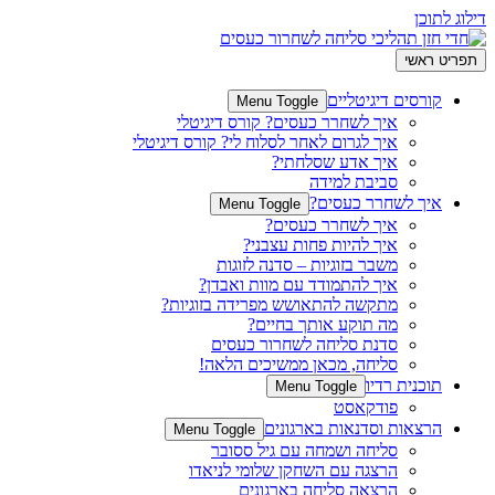
דילוג לתוכן
תפריט ראשי
קורסים דיגיטליים
Menu Toggle
איך לשחרר כעסים? קורס דיגיטלי
איך לגרום לאחר לסלוח לי? קורס דיגיטלי
איך אדע שסלחתי?
סביבת למידה
איך לשחרר כעסים?
Menu Toggle
איך לשחרר כעסים?
איך להיות פחות עצבני?
משבר בזוגיות – סדנה לזוגות
איך להתמודד עם מוות ואבדן?
מתקשה להתאושש מפרידה בזוגיות?
מה תוקע אותך בחיים?
סדנת סליחה לשחרור כעסים
סליחה, מכאן ממשיכים הלאה!
תוכנית רדיו
Menu Toggle
פודקאסט
הרצאות וסדנאות בארגונים
Menu Toggle
סליחה ושמחה עם גיל ססובר
הרצגה עם השחקן שלומי לניאדו
הרצאה סליחה בארגונים